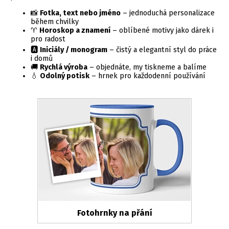
📸
Fotka, text nebo jméno
– jednoduchá personalizace
během chvilky
♈
Horoskop a znamení
– oblíbené motivy jako dárek i
pro radost
🅰️
Iniciály / monogram
– čistý a elegantní styl do práce
i domů
🚚
Rychlá výroba
– objednáte, my tiskneme a balíme
💧
Odolný potisk
– hrnek pro každodenní používání
Fotohrnky na přání